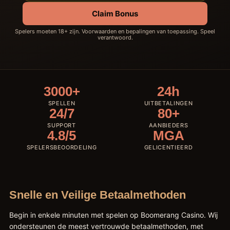
Claim Bonus
Spelers moeten 18+ zijn. Voorwaarden en bepalingen van toepassing. Speel
verantwoord.
3000+
24h
SPELLEN
UITBETALINGEN
24/7
80+
SUPPORT
AANBIEDERS
4.8/5
MGA
SPELERSBEOORDELING
GELICENTIEERD
Snelle en Veilige Betaalmethoden
Begin in enkele minuten met spelen op Boomerang Casino. Wij
ondersteunen de meest vertrouwde betaalmethoden, met