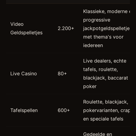
Klassieke, moderne en
progressive
Video
2.200+
jackpotgeldspelletjes
Geldspelletjes
met thema's voor
iedereen
Live dealers, echte
tafels, roulette,
Live Casino
80+
blackjack, baccarat en
poker
Roulette, blackjack,
Tafelspellen
600+
pokervarianten, craps
en speciale tafels
Gedeelde en