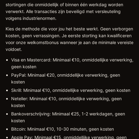
stortingen die onmiddellijk of binnen één werkdag worden
verwerkt. Alle transacties zijn beveiligd met versleuteling
volgens industrienormen.
Kies de methode die voor jou het beste werkt. Geen verborgen
kosten, geen verrassingen. Je eerste storting kan kwalificeren
voor onze welkomstbonus wanneer je aan de minimale vereiste
voldoet.
Visa en Mastercard: Minimaal €10, onmiddellijke verwerking,
geen kosten
PayPal: Minimaal €20, onmiddellijke verwerking, geen
kosten
Skrill: Minimaal €10, onmiddellijke verwerking, geen kosten
Neteller: Minimaal €10, onmiddellijke verwerking, geen
kosten
Bankoverschrijving: Minimaal €25, 1-2 werkdagen, geen
kosten
Bitcoin: Minimaal €10, 10-30 minuten, geen kosten
Apple Pay: Minimaal €15, onmiddellijke verwerking, geen