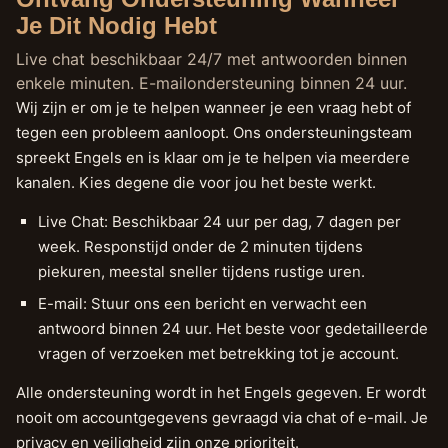
Je Dit Nodig Hebt
Live chat beschikbaar 24/7 met antwoorden binnen
enkele minuten. E-mailondersteuning binnen 24 uur.
Wij zijn er om je te helpen wanneer je een vraag hebt of
tegen een probleem aanloopt. Ons ondersteuningsteam
spreekt Engels en is klaar om je te helpen via meerdere
kanalen. Kies degene die voor jou het beste werkt.
Live Chat: Beschikbaar 24 uur per dag, 7 dagen per
week. Responstijd onder de 2 minuten tijdens
piekuren, meestal sneller tijdens rustige uren.
E-mail: Stuur ons een bericht en verwacht een
antwoord binnen 24 uur. Het beste voor gedetailleerde
vragen of verzoeken met betrekking tot je account.
Alle ondersteuning wordt in het Engels gegeven. Er wordt
nooit om accountgegevens gevraagd via chat of e-mail. Je
privacy en veiligheid zijn onze prioriteit.