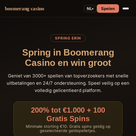
boomerang casino
NL
Spelen
▾
Bonussen
Spellen
SPRING ERIN
Spring in Boomerang
Promoties
Casino en win groot
Support
Geniet van 3000+ spellen van topverzoekers met snelle
uitbetalingen en 24/7 ondersteuning. Speel veilig op een
volledig gelicentieerd platform.
200% tot €1.000 + 100
Gratis Spins
Minimale storting €10. Gratis spins geldig op
geselecteerde geldspelletjes.