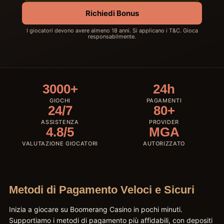
Richiedi Bonus
I giocatori devono avere almeno 18 anni. Si applicano i T&C. Gioca
responsabilmente.
3000+
24h
GIOCHI
PAGAMENTI
24/7
80+
ASSISTENZA
PROVIDER
4.8/5
MGA
VALUTAZIONE GIOCATORI
AUTORIZZATO
Metodi di Pagamento Veloci e Sicuri
Inizia a giocare su Boomerang Casino in pochi minuti.
Supportiamo i metodi di pagamento più affidabili, con depositi