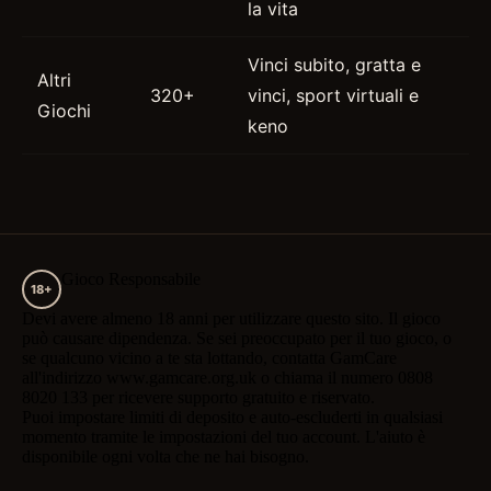
la vita
Vinci subito, gratta e
Altri
320+
vinci, sport virtuali e
Giochi
keno
Gioco Responsabile
18+
Devi avere almeno 18 anni per utilizzare questo sito. Il gioco
può causare dipendenza. Se sei preoccupato per il tuo gioco, o
se qualcuno vicino a te sta lottando, contatta GamCare
all'indirizzo www.gamcare.org.uk o chiama il numero 0808
8020 133 per ricevere supporto gratuito e riservato.
Puoi impostare limiti di deposito e auto-escluderti in qualsiasi
momento tramite le impostazioni del tuo account. L'aiuto è
disponibile ogni volta che ne hai bisogno.