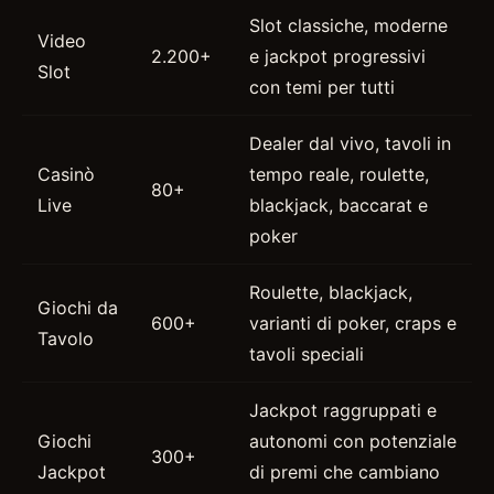
Slot classiche, moderne
Video
2.200+
e jackpot progressivi
Slot
con temi per tutti
Dealer dal vivo, tavoli in
Casinò
tempo reale, roulette,
80+
Live
blackjack, baccarat e
poker
Roulette, blackjack,
Giochi da
600+
varianti di poker, craps e
Tavolo
tavoli speciali
Jackpot raggruppati e
Giochi
autonomi con potenziale
300+
Jackpot
di premi che cambiano