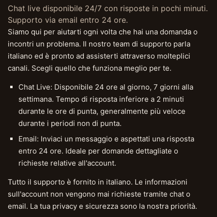
Chat live disponibile 24/7 con risposte in pochi minuti.
Supporto via email entro 24 ore.
Siamo qui per aiutarti ogni volta che hai una domanda o
incontri un problema. Il nostro team di supporto parla
italiano ed è pronto ad assisterti attraverso molteplici
canali. Scegli quello che funziona meglio per te.
Chat Live: Disponibile 24 ore al giorno, 7 giorni alla
settimana. Tempo di risposta inferiore a 2 minuti
durante le ore di punta, generalmente più veloce
durante i periodi non di punta.
Email: Inviaci un messaggio e aspettati una risposta
entro 24 ore. Ideale per domande dettagliate o
richieste relative all'account.
Tutto il supporto è fornito in italiano. Le informazioni
sull'account non vengono mai richieste tramite chat o
email. La tua privacy e sicurezza sono la nostra priorità.